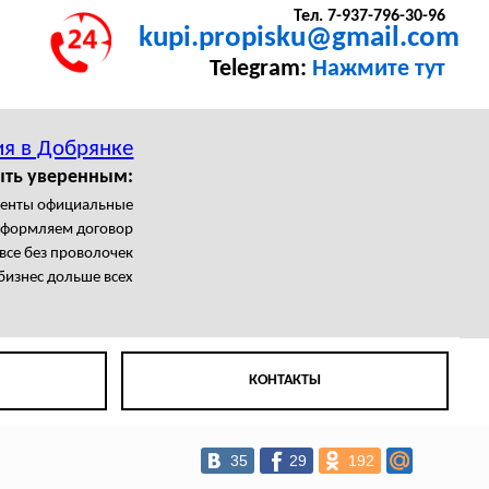
Тел. 7-937-796-30-96
kupi.propisku@gmail.com
Telegram:
Нажмите тут
ия в Добрянке
ыть уверенным:
менты официальные
формляем договор
все без проволочек
бизнес дольше всех
КОНТАКТЫ
35
29
192