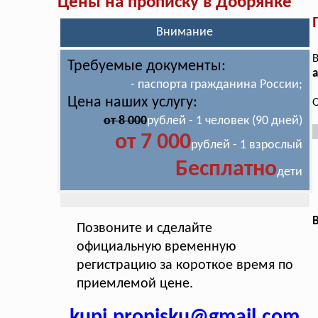
Цены на прописку в Добрянке
Внимание
В
Требуемые документы:
а
- паспорта гражданина России;
Цена наших услугу:
О
от 8 000
рублей - 1 человек (90 дней)
от 7 000
рублей - 1 взрослый
Бесплатно
дети
В
Позвоните и сделайте
официальную временную
регистрацию за короткое время по
приемлемой цене.
kupi.propisku@gmail.com